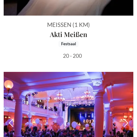
MEISSEN (1 KM)
Akti Meißen
Festsaal
20 - 200
Vorheriges Bild
Näch