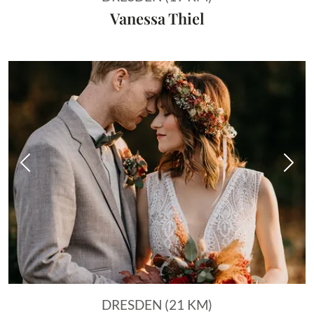
Vanessa Thiel
Vorheriges Bild
Näch
DRESDEN (21 KM)