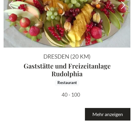
Vorheriges Bild
Näch
DRESDEN (20 KM)
Gaststätte und Freizeitanlage
Rudolphia
Restaurant
40 - 100
Mehr anzeigen