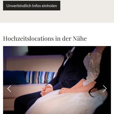
Unverbindlich Infos einholen
Hochzeitslocations in der Nähe
Vorheriges Bild
Näch