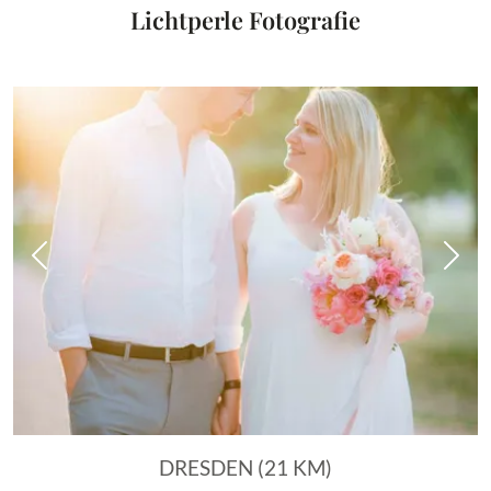
Lichtperle Fotografie
Vorheriges Bild
Näch
DRESDEN (21 KM)