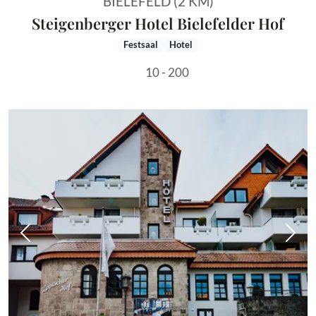
BIELEFELD (2 KM)
Steigenberger Hotel Bielefelder Hof
Festsaal
Hotel
10 - 200
Vorheriges Bild
Näch