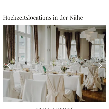
Hochzeitslocations in der Nähe
Vorheriges Bild
Näch