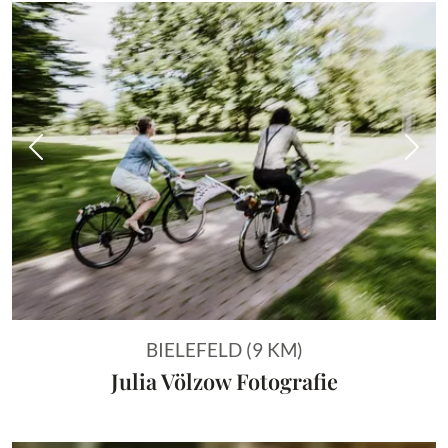
Vorheriges Bild
Näch
BIELEFELD (9 KM)
Julia Völzow Fotografie