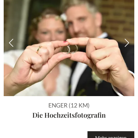
Vorheriges Bild
Näch
ENGER (12 KM)
Die Hochzeitsfotografin
Mehr anzeigen