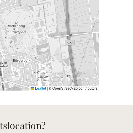
Leaflet
|
© OpenStreetMap contributors
tslocation?