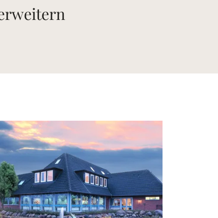
 erweitern
 Bild