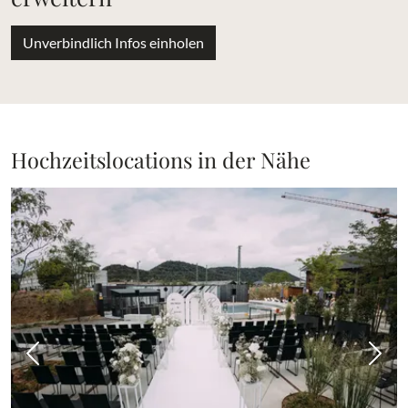
Unverbindlich Infos einholen
Hochzeitslocations in der Nähe
Vorheriges Bild
Näch