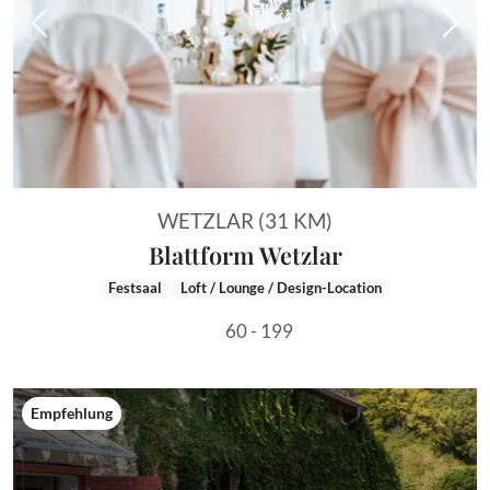
Vorheriges Bild
Näch
WETZLAR (31 KM)
Blattform Wetzlar
Festsaal
Loft / Lounge / Design-Location
60 - 199
Empfehlung