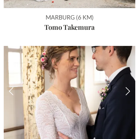
MARBURG (6 KM)
Tomo Takemura
Vorheriges Bild
Näch