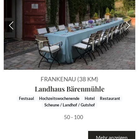
Vorheriges Bild
Näch
FRANKENAU (38 KM)
Landhaus Bärenmühle
Festsaal
Hochzeitswochenende
Hotel
Restaurant
Scheune / Landhof / Gutshof
50 - 100
Mehr anzeigen