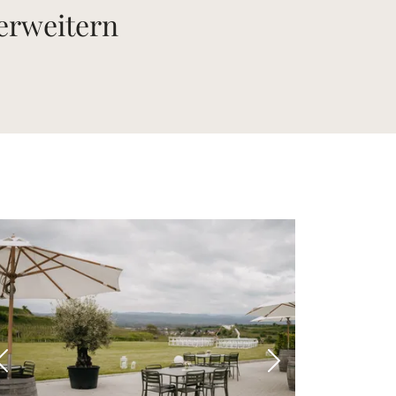
 erweitern
 Bild
Vorheriges Bild
Nächstes Bild