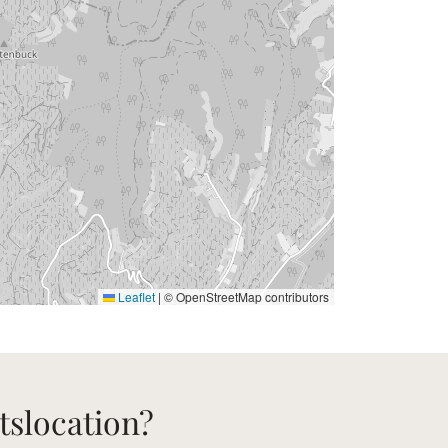
Leaflet
|
© OpenStreetMap contributors
tslocation?