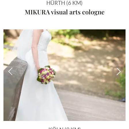
HÜRTH (6 KM)
MIKURA visual arts cologne
Vorheriges Bild
Näch