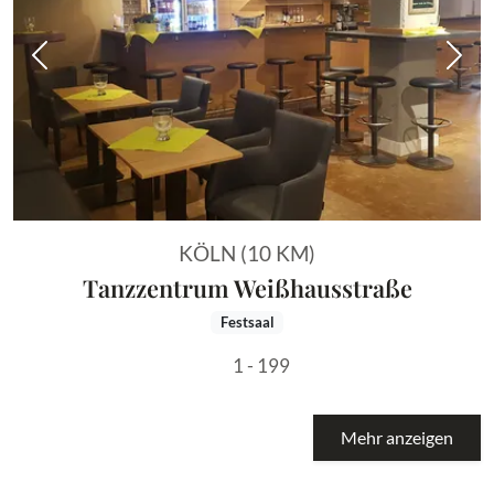
Vorheriges Bild
Näch
KÖLN (10 KM)
Tanzzentrum Weißhausstraße
Festsaal
1 - 199
Mehr anzeigen