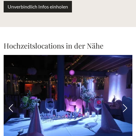
Unverbindlich Infos einholen
Hochzeitslocations in der Nähe
Vorheriges Bild
Näch