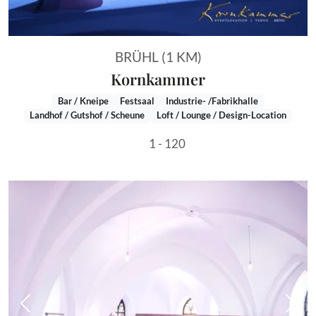
BRÜHL (1 KM)
Kornkammer
Bar / Kneipe
Festsaal
Industrie- /Fabrikhalle
Landhof / Gutshof / Scheune
Loft / Lounge / Design-Location
1 - 120
Vorheriges Bild
Näch