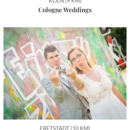
KÖLN (9 KM)
Cologne Weddings
Vorheriges Bild
Näch
ERFTSTADT (10 KM)