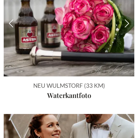
Vorheriges Bild
Näch
NEU WULMSTORF (33 KM)
Waterkantfoto