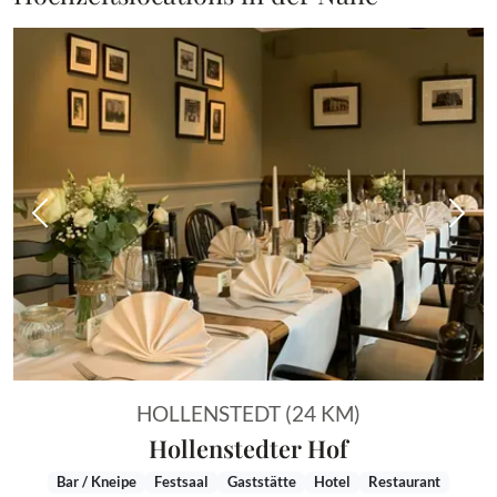
Vorheriges Bild
Näch
HOLLENSTEDT (24 KM)
Hollenstedter Hof
Bar / Kneipe
Festsaal
Gaststätte
Hotel
Restaurant