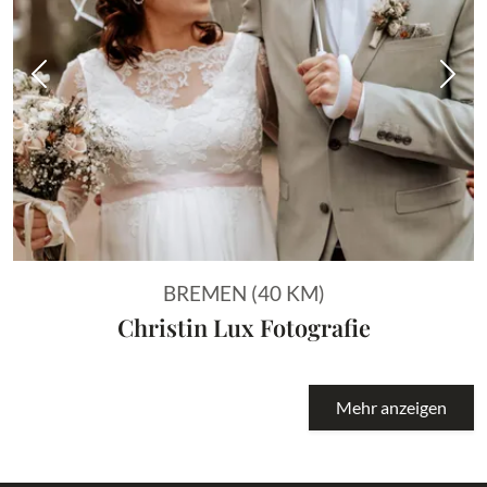
Vorheriges Bild
Näch
BREMEN (40 KM)
Christin Lux Fotografie
Mehr anzeigen