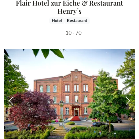
Flair Hotel zur Eiche & Restaurant
Henry´s
Hotel
Restaurant
10 - 70
Vorheriges Bild
Näch