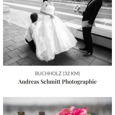
Vorheriges Bild
Näch
BUCHHOLZ (32 KM)
Andreas Schmitt Photographie