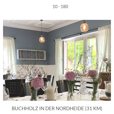
10 - 180
Vorheriges Bild
Näch
BUCHHOLZ IN DER NORDHEIDE (31 KM)