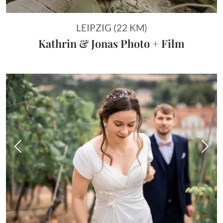
LEIPZIG (22 KM)
Kathrin & Jonas Photo + Film
Vorheriges Bild
Näch