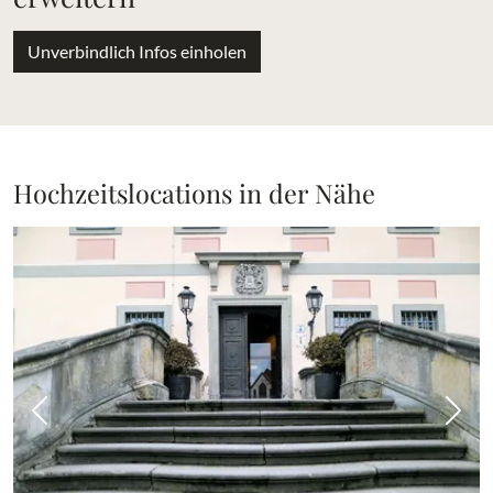
Unverbindlich Infos einholen
Hochzeitslocations in der Nähe
Vorheriges Bild
Näch