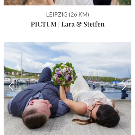
LEIPZIG (26 KM)
PICTUM | Lara & Steffen
Vorheriges Bild
Näch