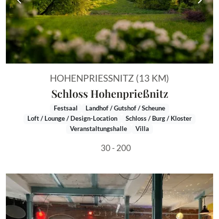
Vorheriges Bild
Näch
HOHENPRIESSNITZ (13 KM)
Schloss Hohenprießnitz
Festsaal
Landhof / Gutshof / Scheune
Loft / Lounge / Design-Location
Schloss / Burg / Kloster
Veranstaltungshalle
Villa
30 - 200