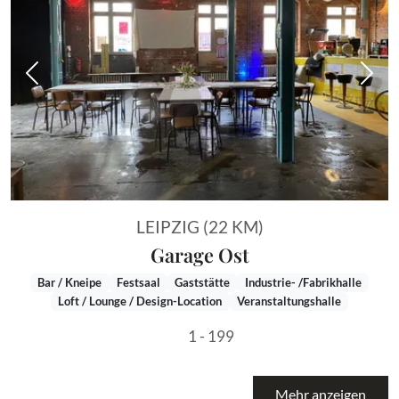
Vorheriges Bild
Näch
LEIPZIG (22 KM)
Garage Ost
Bar / Kneipe
Festsaal
Gaststätte
Industrie- /Fabrikhalle
Loft / Lounge / Design-Location
Veranstaltungshalle
1 - 199
Mehr anzeigen