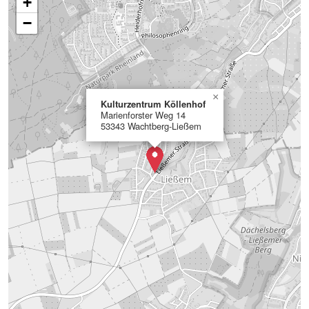
+
−
×
Kulturzentrum Köllenhof
Marienforster Weg 14
53343 Wachtberg-Ließem