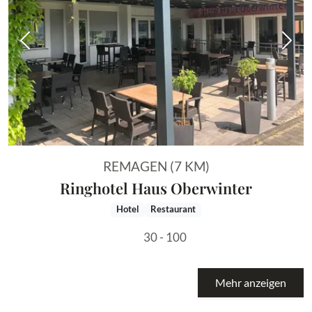
Vorheriges Bild
Näch
REMAGEN (7 KM)
Ringhotel Haus Oberwinter
Hotel
Restaurant
30 - 100
Mehr anzeigen