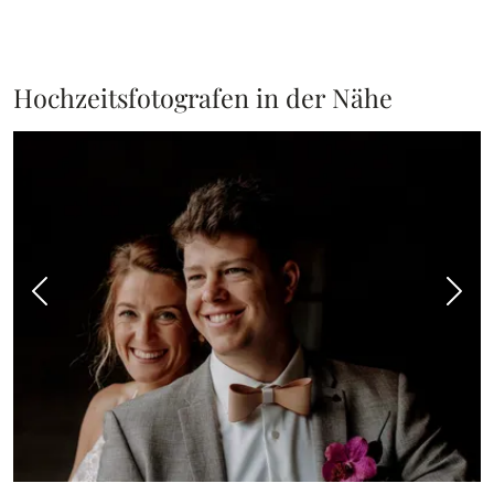
Hochzeitsfotografen in der Nähe
Vorheriges Bild
Näch