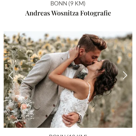
BONN (9 KM)
Andreas Wosnitza Fotografie
Vorheriges Bild
Näch