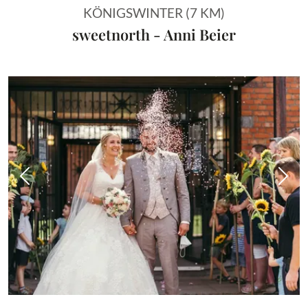
KÖNIGSWINTER (7 KM)
sweetnorth - Anni Beier
Vorheriges Bild
Näch