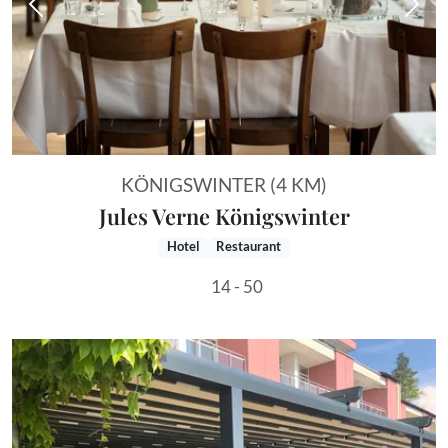
Vorheriges Bild
Näch
KÖNIGSWINTER (4 KM)
Jules Verne Königswinter
Hotel
Restaurant
14 - 50