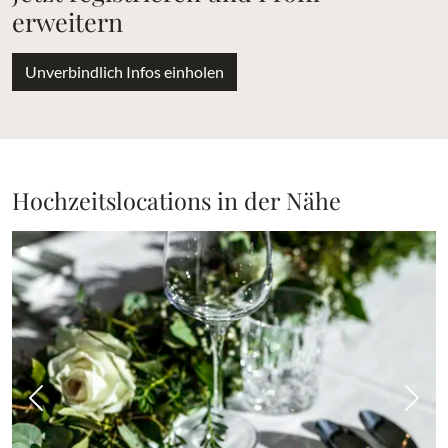
erweitern
Unverbindlich Infos einholen
Hochzeitslocations in der Nähe
Vorheriges Bild
Näch