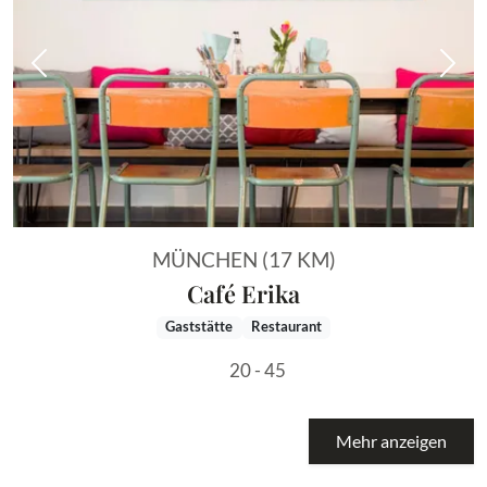
Vorheriges Bild
Näch
MÜNCHEN (17 KM)
Café Erika
Gaststätte
Restaurant
20 - 45
Mehr anzeigen