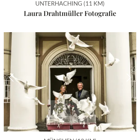
UNTERHACHING (11 KM)
Laura Drahtmüller Fotografie
Vorheriges Bild
Näch