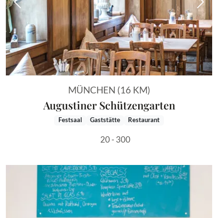
Vorheriges Bild
Näch
MÜNCHEN (16 KM)
Augustiner Schützengarten
Festsaal
Gaststätte
Restaurant
20 - 300