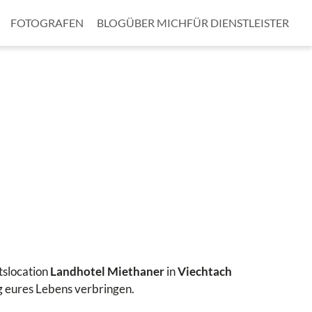
FOTOGRAFEN
BLOG
ÜBER MICH
FÜR DIENSTLEISTER
tslocation
Landhotel Miethaner
in
Viechtach
g eures Lebens verbringen.