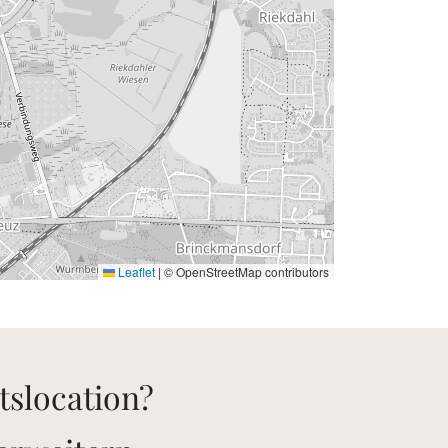
Leaflet
|
© OpenStreetMap contributors
tslocation?