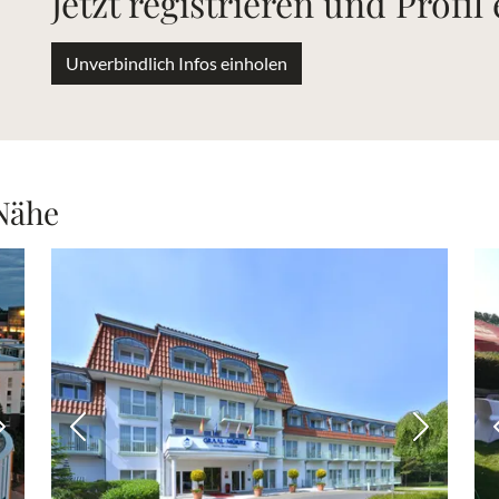
Jetzt registrieren und Profil
Unverbindlich Infos einholen
 Nähe
Nächstes Bild
Vorheriges Bild
Nächstes