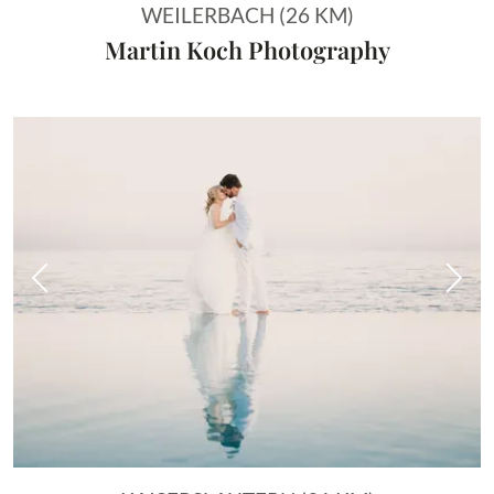
WEILERBACH (26 KM)
Martin Koch Photography
Vorheriges Bild
Näch