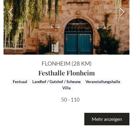
Vorheriges Bild
Näch
FLONHEIM (28 KM)
Festhalle Flonheim
Festsaal
Landhof / Gutshof / Scheune
Veranstaltungshalle
Villa
50 - 110
Mehr anzeigen