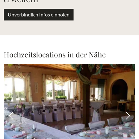
Unverbindlich Infos einholen
Hochzeitslocations in der Nähe
Vorheriges Bild
Näch