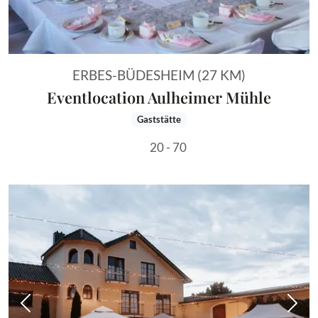
ERBES-BÜDESHEIM (27 KM)
Eventlocation Aulheimer Mühle
Gaststätte
20 - 70
Vorheriges Bild
Näch