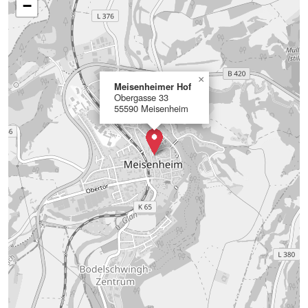
−
×
Meisenheimer Hof
Obergasse 33
55590 Meisenheim