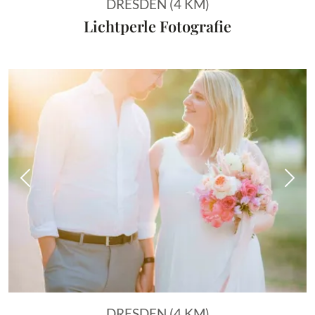
DRESDEN (4 KM)
Lichtperle Fotografie
Vorheriges Bild
Näch
DRESDEN (4 KM)