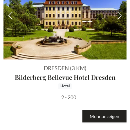
Vorheriges Bild
Näch
DRESDEN (3 KM)
Bilderberg Bellevue Hotel Dresden
Hotel
2 - 200
Mehr anzeigen