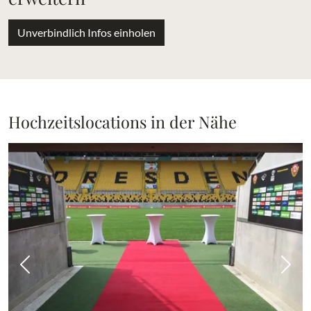
Unverbindlich Infos einholen
Hochzeitslocations in der Nähe
Vorheriges Bild
Näch