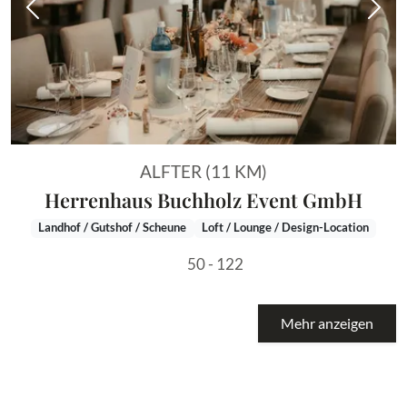
Vorheriges Bild
Näch
ALFTER (11 KM)
Herrenhaus Buchholz Event GmbH
Landhof / Gutshof / Scheune
Loft / Lounge / Design-Location
50 - 122
Mehr anzeigen