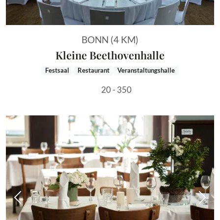
BONN (4 KM)
Kleine Beethovenhalle
Festsaal
Restaurant
Veranstaltungshalle
20 - 350
Vorheriges Bild
Näch