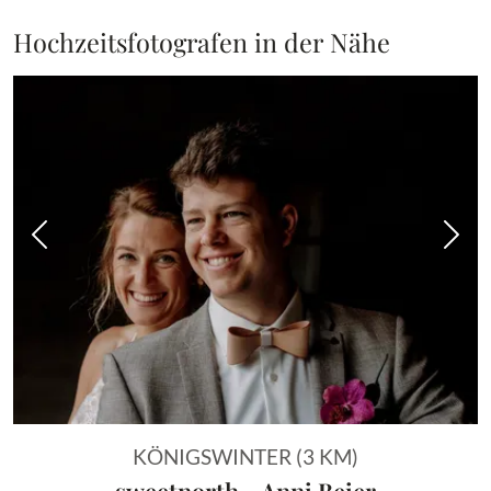
Hochzeitsfotografen in der Nähe
Vorheriges Bild
Näch
KÖNIGSWINTER (3 KM)
sweetnorth - Anni Beier