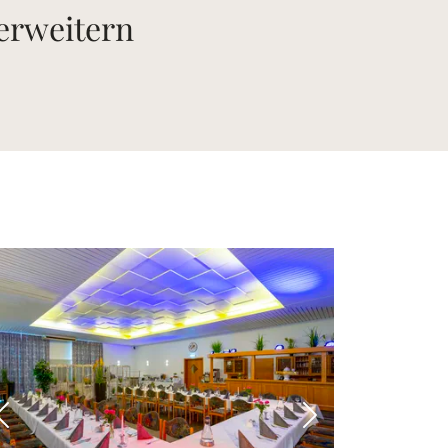
 erweitern
 Bild
Vorheriges Bild
Nächstes Bild