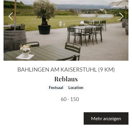
Vorheriges Bild
Näch
BAHLINGEN AM KAISERSTUHL (9 KM)
Reblaus
Festsaal
Location
60 - 150
Mehr anzeigen