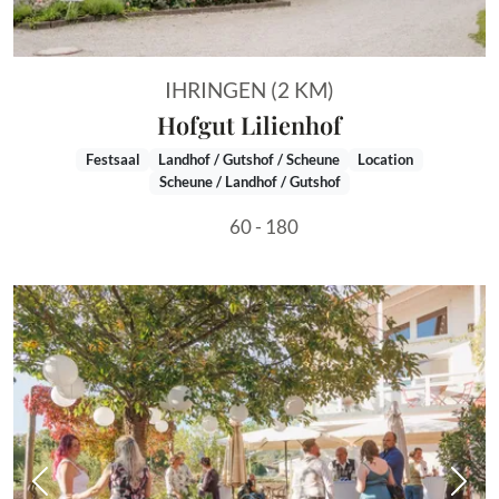
IHRINGEN (2 KM)
Hofgut Lilienhof
Festsaal
Landhof / Gutshof / Scheune
Location
Scheune / Landhof / Gutshof
60 - 180
Vorheriges Bild
Näch