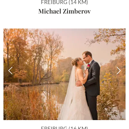
FREIBURG (14 KM)
Michael Zimberov
Vorheriges Bild
Näch
FREIBURG (16 KM)