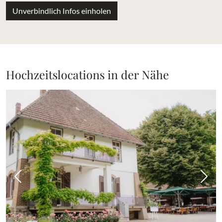
Unverbindlich Infos einholen
Hochzeitslocations in der Nähe
Vorheriges Bild
Näch