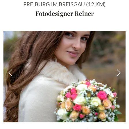
FREIBURG IM BREISGAU (12 KM)
Fotodesigner Reiner
Vorheriges Bild
Näch