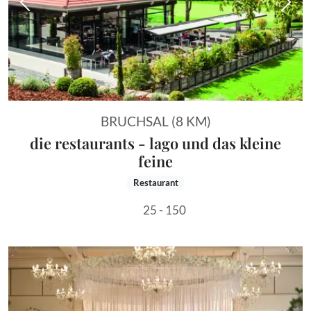
Vorheriges Bild
Näch
BRUCHSAL (8 KM)
die restaurants - lago und das kleine
feine
Restaurant
25 - 150