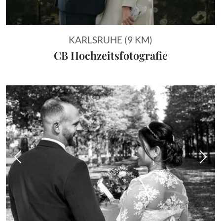
KARLSRUHE (9 KM)
CB Hochzeitsfotografie
Vorheriges Bild
Näch