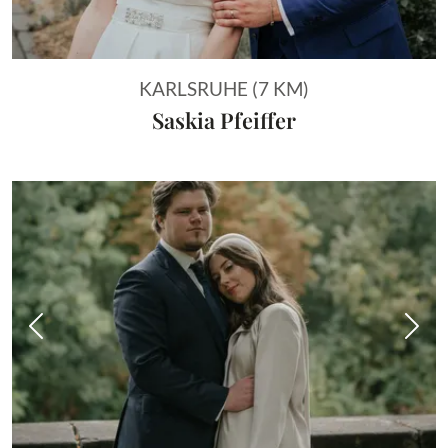
KARLSRUHE (7 KM)
Saskia Pfeiffer
Vorheriges Bild
Näch