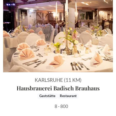
Vorheriges Bild
Näch
KARLSRUHE (11 KM)
Hausbrauerei Badisch Brauhaus
Gaststätte
Restaurant
8 - 800