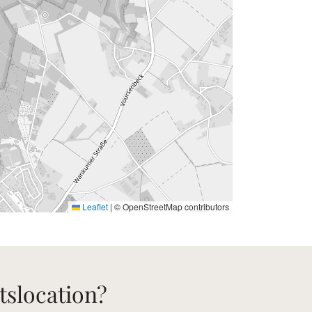
Leaflet
|
© OpenStreetMap contributors
tslocation?