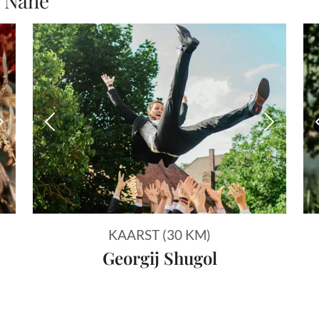
r Nähe
Nächstes Bild
Vorheriges Bild
Nächstes
KAARST (30 KM)
Georgij Shugol