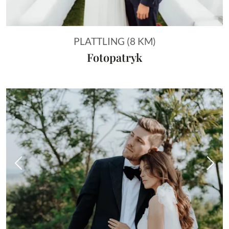
PLATTLING (8 KM)
Fotopatryk
Vorheriges Bild
Näch