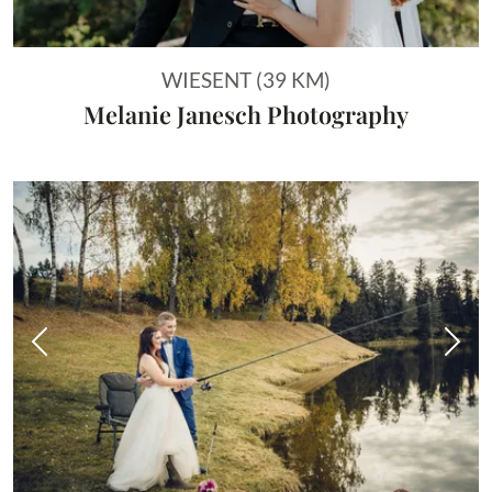
WIESENT (39 KM)
Melanie Janesch Photography
Vorheriges Bild
Näch