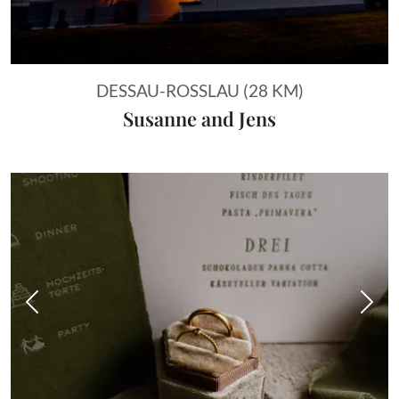
DESSAU-ROSSLAU (28 KM)
Susanne and Jens
Vorheriges Bild
Näch