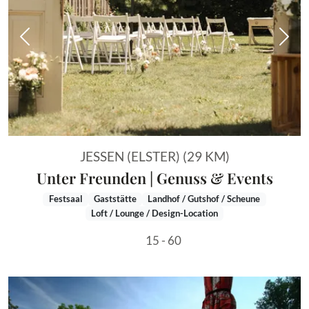
Vorheriges Bild
Näch
JESSEN (ELSTER) (29 KM)
Unter Freunden | Genuss & Events
Festsaal
Gaststätte
Landhof / Gutshof / Scheune
Loft / Lounge / Design-Location
15 - 60