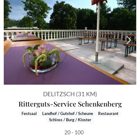
Vorheriges Bild
Näch
DELITZSCH (31 KM)
Ritterguts-Service Schenkenberg
Festsaal
Landhof / Gutshof / Scheune
Restaurant
Schloss / Burg / Kloster
20 - 100