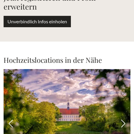
erweitern
Unverbindlich Infos einholen
Hochzeitslocations in der Nähe
Vorheriges Bild
Näch