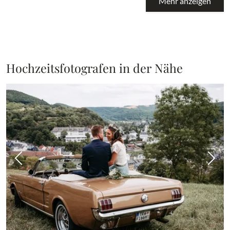
Mehr anzeigen
Hochzeitsfotografen in der Nähe
Vorheriges Bild
Näch