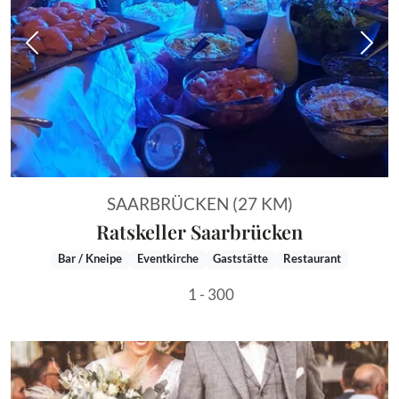
Vorheriges Bild
Näch
SAARBRÜCKEN (27 KM)
Ratskeller Saarbrücken
Bar / Kneipe
Eventkirche
Gaststätte
Restaurant
1 - 300