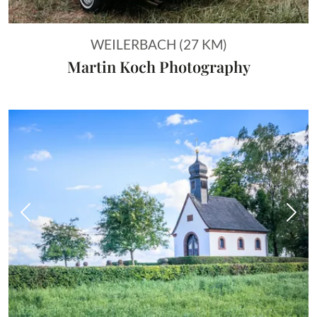
WEILERBACH (27 KM)
Martin Koch Photography
Vorheriges Bild
Näch