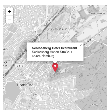
+
−
×
Schlossberg Hotel Restaurant
Schlossberg-Höhen-Straße 1
66424 Homburg