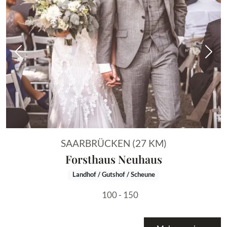
Vorheriges Bild
Näch
SAARBRÜCKEN (27 KM)
Forsthaus Neuhaus
Landhof / Gutshof / Scheune
100 - 150