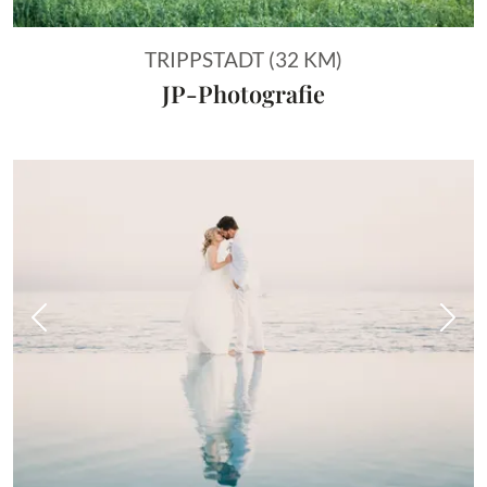
TRIPPSTADT (32 KM)
JP-Photografie
Vorheriges Bild
Näch