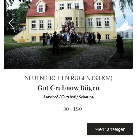
Vorheriges Bild
Näch
NEUENKIRCHEN RÜGEN (33 KM)
Gut Grubnow Rügen
Landhof / Gutshof / Scheune
30 - 150
Mehr anzeigen