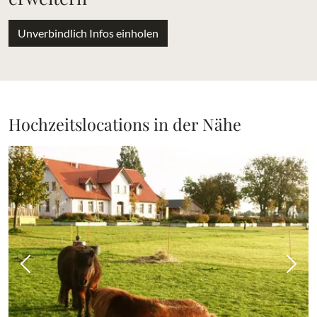
Unverbindlich Infos einholen
Hochzeitslocations in der Nähe
Vorheriges Bild
Näch