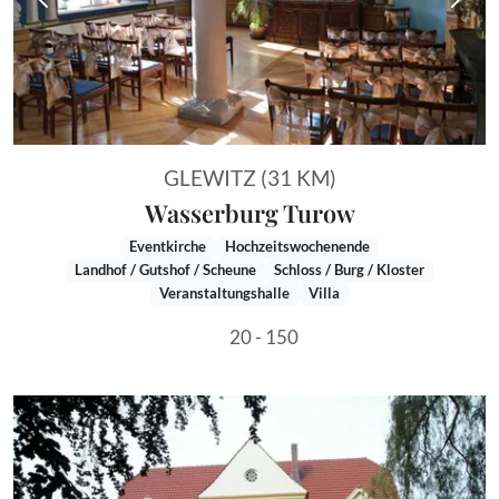
Vorheriges Bild
Näch
GLEWITZ (31 KM)
Wasserburg Turow
Eventkirche
Hochzeitswochenende
Landhof / Gutshof / Scheune
Schloss / Burg / Kloster
Veranstaltungshalle
Villa
20 - 150