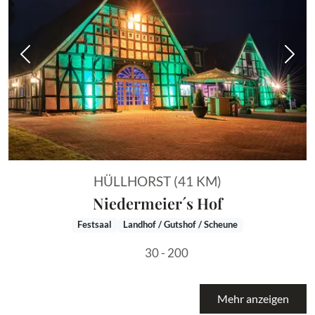
Vorheriges Bild
Näch
HÜLLHORST (41 KM)
Niedermeier´s Hof
Festsaal
Landhof / Gutshof / Scheune
30 - 200
Mehr anzeigen