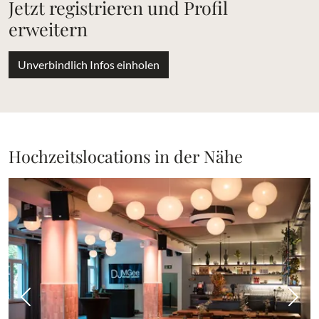
Jetzt registrieren und Profil
erweitern
Unverbindlich Infos einholen
Hochzeitslocations in der Nähe
Vorheriges Bild
Näch