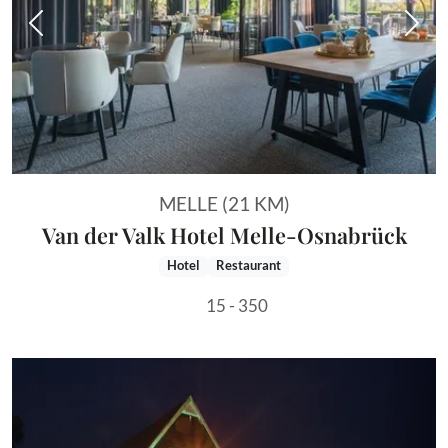
Vorheriges Bild
Näch
MELLE (21 KM)
Van der Valk Hotel Melle-Osnabrück
Hotel
Restaurant
15 - 350