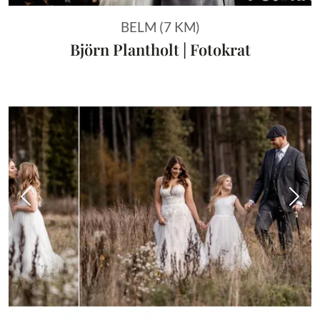
BELM (7 KM)
Björn Plantholt | Fotokrat
Vorheriges Bild
Näch