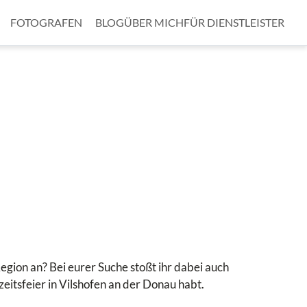
FOTOGRAFEN
BLOG
ÜBER MICH
FÜR DIENSTLEISTER
egion an? Bei eurer Suche stoßt ihr dabei auch
hzeitsfeier in Vilshofen an der Donau habt.