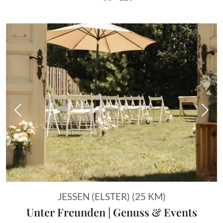
Vorheriges Bild
Näch
JESSEN (ELSTER) (25 KM)
Unter Freunden | Genuss & Events