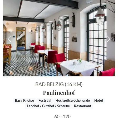
Vorheriges Bild
Näch
BAD BELZIG (16 KM)
Paulinenhof
Bar / Kneipe
Festsaal
Hochzeitswochenende
Hotel
Landhof / Gutshof / Scheune
Restaurant
60 - 120