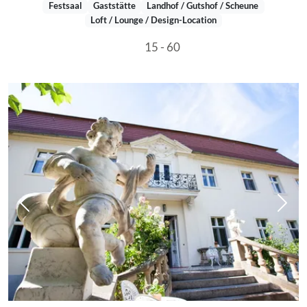
Festsaal
Gaststätte
Landhof / Gutshof / Scheune
Loft / Lounge / Design-Location
15 - 60
Vorheriges Bild
Näch