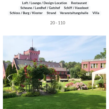
Loft / Lounge / Design-Location
Restaurant
Scheune / Landhof / Gutshof
Schiff / Hausboot
Schloss / Burg / Kloster
Strand
Veranstaltungshalle
Villa
20 - 110
Vorheriges Bild
Näch