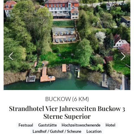
Vorheriges Bild
Näch
BUCKOW (6 KM)
Strandhotel Vier Jahreszeiten Buckow 3
Sterne Superior
Festsaal
Gaststätte
Hochzeitswochenende
Hotel
Landhof / Gutshof / Scheune
Location