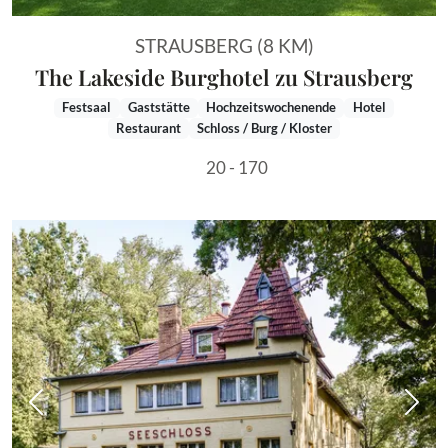
STRAUSBERG (8 KM)
The Lakeside Burghotel zu Strausberg
Festsaal
Gaststätte
Hochzeitswochenende
Hotel
Restaurant
Schloss / Burg / Kloster
20 - 170
Vorheriges Bild
Näch