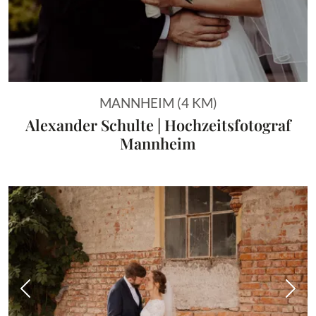
MANNHEIM (4 KM)
Alexander Schulte | Hochzeitsfotograf
Mannheim
Vorheriges Bild
Näch