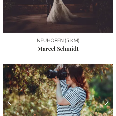
NEUHOFEN (5 KM)
Marcel Schmidt
Vorheriges Bild
Näch