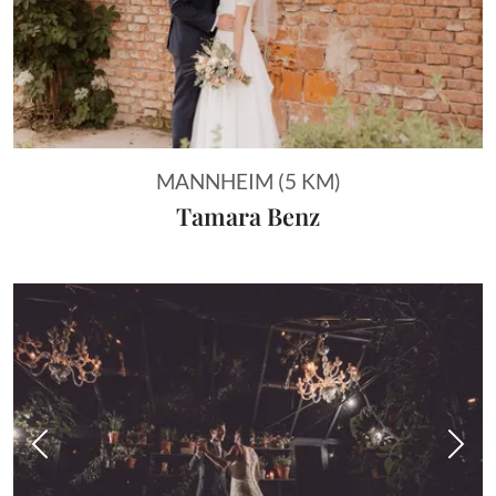
MANNHEIM (5 KM)
Tamara Benz
Vorheriges Bild
Näch