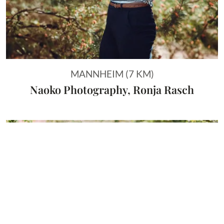
MANNHEIM (7 KM)
Naoko Photography, Ronja Rasch
Vorheriges Bild
Näch