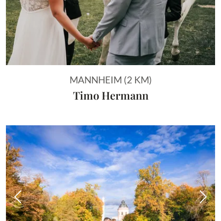
MANNHEIM (2 KM)
Timo Hermann
Vorheriges Bild
Näch