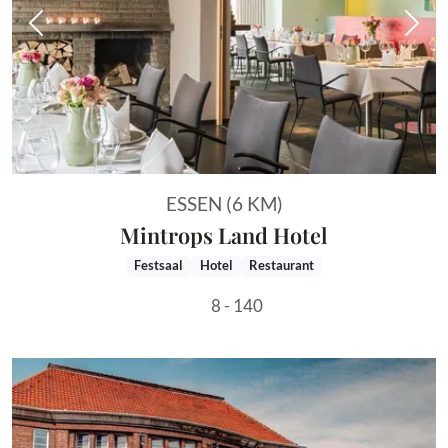
Vorheriges Bild
Näch
ESSEN (6 KM)
Mintrops Land Hotel
Festsaal
Hotel
Restaurant
8 - 140