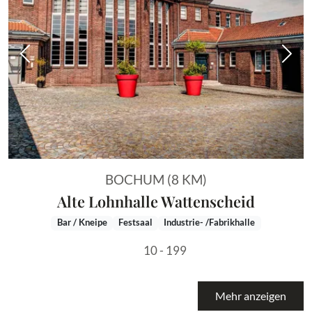
Vorheriges Bild
Näch
BOCHUM (8 KM)
Alte Lohnhalle Wattenscheid
Bar / Kneipe
Festsaal
Industrie- /Fabrikhalle
10 - 199
Mehr anzeigen