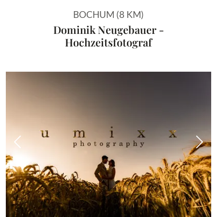
BOCHUM (8 KM)
Dominik Neugebauer -
Hochzeitsfotograf
Vorheriges Bild
Näch