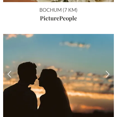
BOCHUM (7 KM)
PicturePeople
Vorheriges Bild
Näch