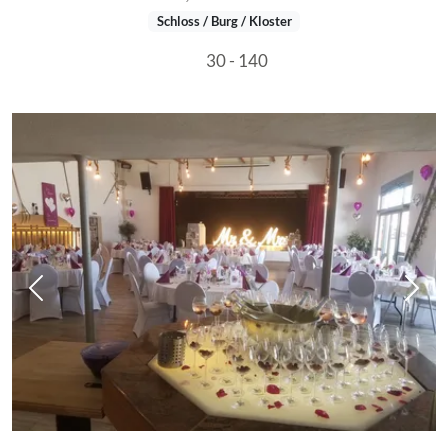
Schloss / Burg / Kloster
30 - 140
Vorheriges Bild
Näch