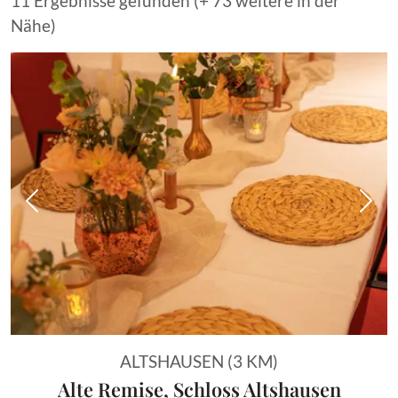
11 Ergebnisse gefunden (+ 73 weitere in der
Nähe)
Vorheriges Bild
Näch
ALTSHAUSEN (3 KM)
Alte Remise, Schloss Altshausen