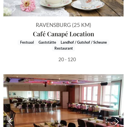
RAVENSBURG (25 KM)
Café Canapé Location
Festsaal
Gaststätte
Landhof / Gutshof / Scheune
Restaurant
20 - 120
Vorheriges Bild
Näch