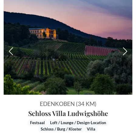
Vorheriges Bild
Näch
EDENKOBEN (34 KM)
Schloss Villa Ludwigshöhe
Festsaal
Loft / Lounge / Design-Location
Schloss / Burg / Kloster
Villa