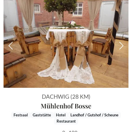
Vorheriges Bild
Näch
DACHWIG (28 KM)
Mühlenhof Bosse
Festsaal
Gaststätte
Hotel
Landhof / Gutshof / Scheune
Restaurant