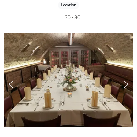
Location
30 - 80
Vorheriges Bild
Näch