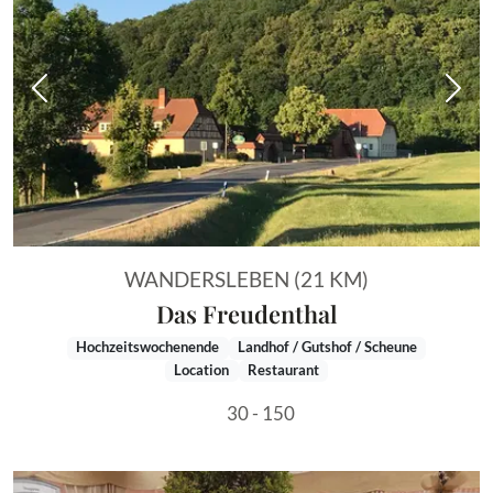
Vorheriges Bild
Näch
WANDERSLEBEN (21 KM)
Das Freudenthal
Hochzeitswochenende
Landhof / Gutshof / Scheune
Location
Restaurant
30 - 150