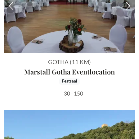
Vorheriges Bild
Näch
GOTHA (11 KM)
Marstall Gotha Eventlocation
Festsaal
30 - 150