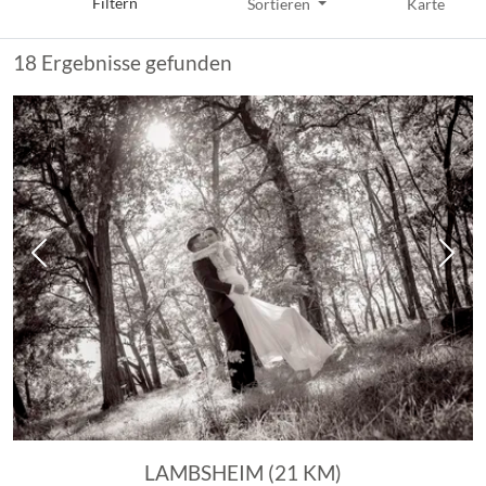
Filtern
Sortieren
Karte
18 Ergebnisse gefunden
Vorheriges Bild
Näch
LAMBSHEIM (21 KM)