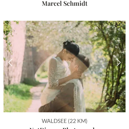
Marcel Schmidt
Vorheriges Bild
Näch
WALDSEE (22 KM)