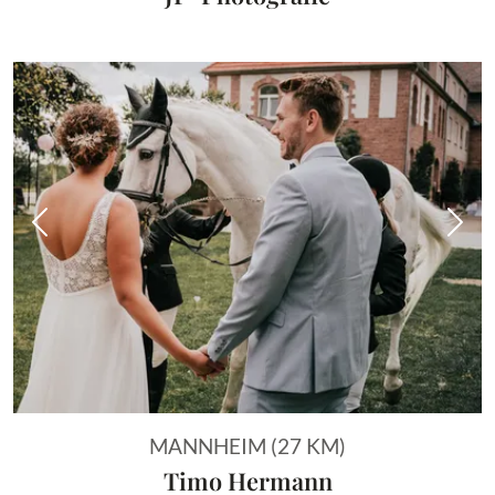
Vorheriges Bild
Näch
MANNHEIM (27 KM)
Timo Hermann