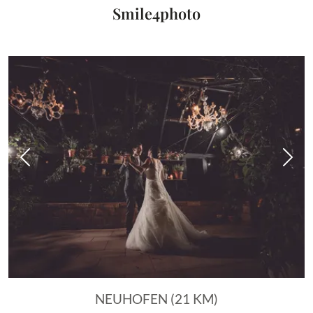
Smile4photo
Vorheriges Bild
Näch
NEUHOFEN (21 KM)