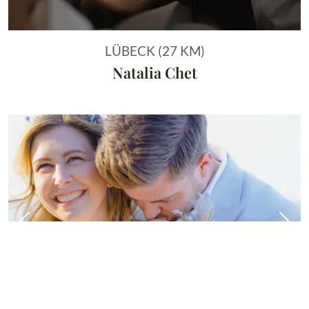
LÜBECK (27 KM)
Natalia Chet
Vorheriges Bild
Näch