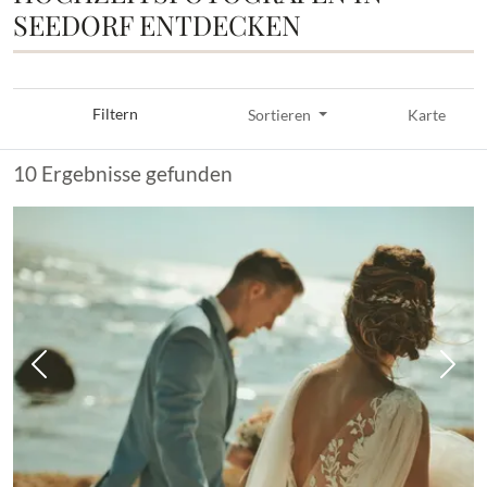
SEEDORF ENTDECKEN
Filtern
Sortieren
Karte
10 Ergebnisse gefunden
Vorheriges Bild
Näch