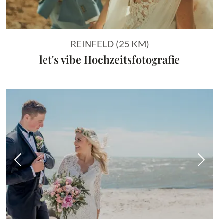
REINFELD (25 KM)
let's vibe Hochzeitsfotografie
Vorheriges Bild
Näch