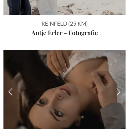
REINFELD (25 KM)
Antje Erler - Fotografie
Vorheriges Bild
Näch