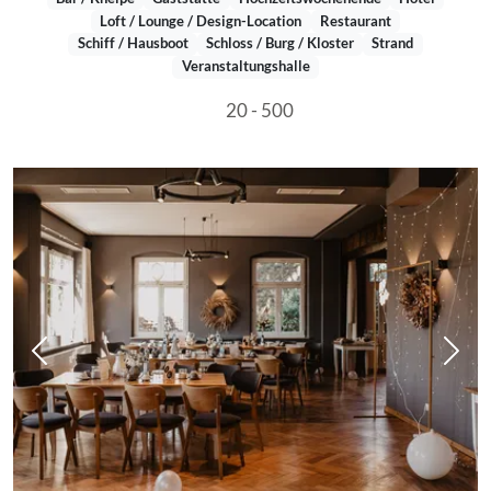
Loft / Lounge / Design-Location
Restaurant
Schiff / Hausboot
Schloss / Burg / Kloster
Strand
Veranstaltungshalle
20 - 500
Vorheriges Bild
Näch