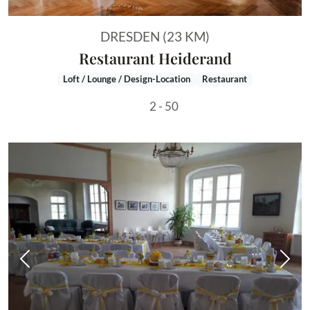
DRESDEN (23 KM)
Restaurant Heiderand
Loft / Lounge / Design-Location
Restaurant
2 - 50
Vorheriges Bild
Näch