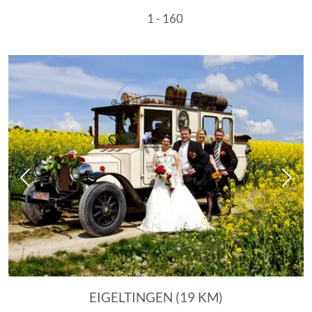
1 - 160
Vorheriges Bild
Näch
EIGELTINGEN (19 KM)