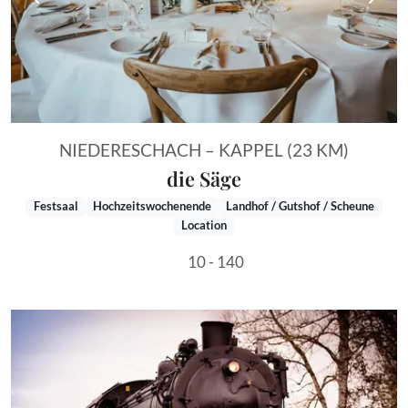
Vorheriges Bild
Näch
NIEDERESCHACH – KAPPEL (23 KM)
die Säge
Festsaal
Hochzeitswochenende
Landhof / Gutshof / Scheune
Location
10 - 140