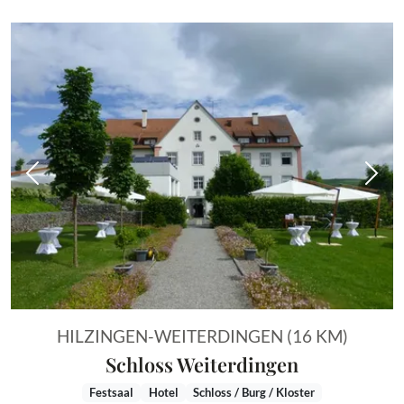
Vorheriges Bild
Näch
HILZINGEN-WEITERDINGEN (16 KM)
Schloss Weiterdingen
Festsaal
Hotel
Schloss / Burg / Kloster