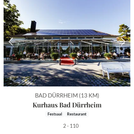
Vorheriges Bild
Näch
BAD DÜRRHEIM (13 KM)
Kurhaus Bad Dürrheim
Festsaal
Restaurant
2 - 110