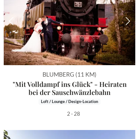
Vorheriges Bild
Näch
BLUMBERG (11 KM)
"Mit Volldampf ins Glück" - Heiraten
bei der Sauschwänzlebahn
Loft / Lounge / Design-Location
2 - 28