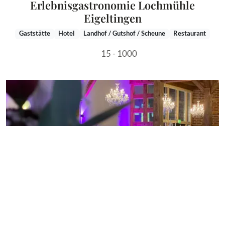
Erlebnisgastronomie Lochmühle
Eigeltingen
Gaststätte
Hotel
Landhof / Gutshof / Scheune
Restaurant
15 - 1000
Vorheriges Bild
Näch