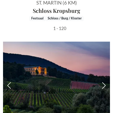
ST. MARTIN (6 KM)
Schloss Kropsburg
Festsaal
Schloss / Burg / Kloster
1 - 120
Vorheriges Bild
Näch