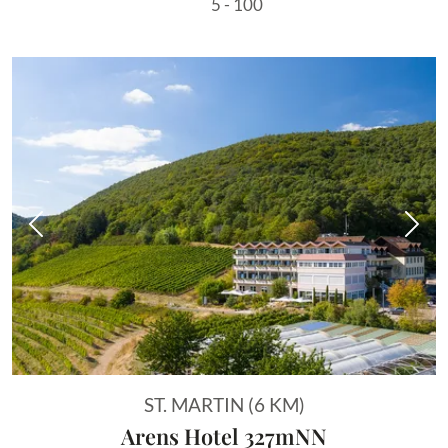
5 - 100
Vorheriges Bild
Näch
ST. MARTIN (6 KM)
Arens Hotel 327mNN