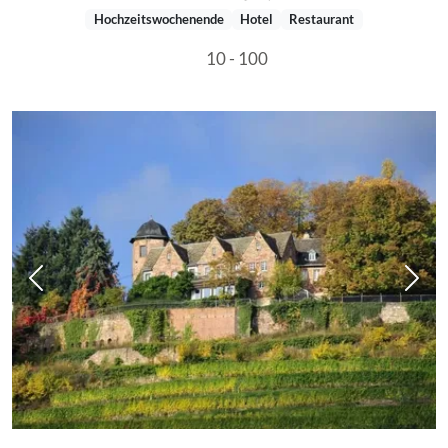
Hochzeitswochenende
Hotel
Restaurant
10 - 100
Vorheriges Bild
Näch