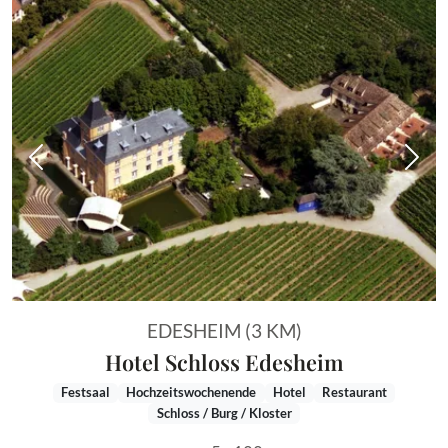
Vorheriges Bild
Näch
EDESHEIM (3 KM)
Hotel Schloss Edesheim
Festsaal
Hochzeitswochenende
Hotel
Restaurant
Schloss / Burg / Kloster